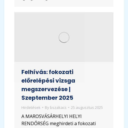
Felhívás: fokozati
előrelépési vizsga
megszervezése |
Szeptember 2025
Hirdetések
By
bszakacs
25 augusztus 2025
A MAROSVÁSÁRHELYI HELYI
RENDŐRSÉG meghirdeti a fokozati