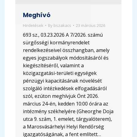
Meghívó
Hirdetések
By
bszakacs
23 március 2026
693 sz., 03.23.2026 A 7/2026. számú
sürgősségi kormányrendelet
rendelkezéseivel összhangban, amely
egyes jogszabályok módosításáról és
kiegészítéséről, valamint a
közigazgatási-területi egységek
pénzügyi kapacitásának növelését
szolgáló intézkedések elfogadásáról
szól, ezúton meghívjuk Önt 2026.
március 24-én, kedden 10:00 órára az
intézmény székhelyére (Gheorghe Doja
utca 9. szám, 1. emelet, tárgyalóterem),
a Marosvásárhelyi Helyi Rendőrség
igazgatóságának, a fent említett…