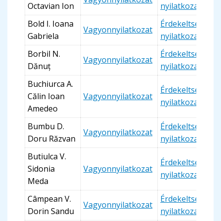
Octavian Ion
nyilatkozat
Bold I. Ioana
Érdekeltségi
Vagyonnyilatkozat
Gabriela
nyilatkozat
Borbil N.
Érdekeltségi
Vagyonnyilatkozat
Dănuț
nyilatkozat
Buchiurca A.
Érdekeltségi
Călin Ioan
Vagyonnyilatkozat
nyilatkozat
Amedeo
Bumbu D.
Érdekeltségi
Vagyonnyilatkozat
Doru Răzvan
nyilatkozat
Butiulca V.
Érdekeltségi
Sidonia
Vagyonnyilatkozat
nyilatkozat
Meda
Câmpean V.
Érdekeltségi
Vagyonnyilatkozat
Dorin Sandu
nyilatkozat