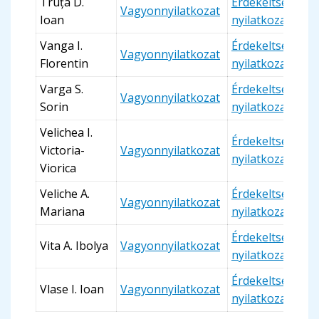
Truța D.
Érdekeltségi
Vagyonnyilatkozat
Ioan
nyilatkozat
Vanga I.
Érdekeltségi
Vagyonnyilatkozat
Florentin
nyilatkozat
Varga S.
Érdekeltségi
Vagyonnyilatkozat
Sorin
nyilatkozat
Velichea I.
Érdekeltségi
Victoria-
Vagyonnyilatkozat
nyilatkozat
Viorica
Veliche A.
Érdekeltségi
Vagyonnyilatkozat
Mariana
nyilatkozat
Érdekeltségi
Vita A. Ibolya
Vagyonnyilatkozat
nyilatkozat
Érdekeltségi
Vlase I. Ioan
Vagyonnyilatkozat
nyilatkozat