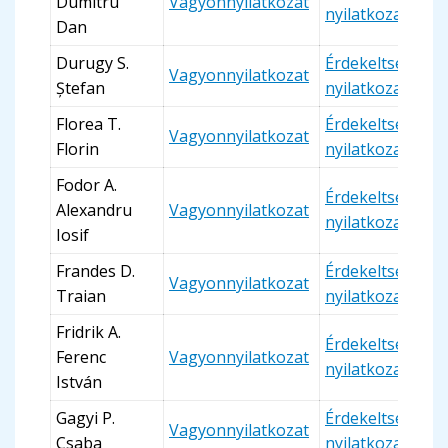
Dumitru
Vagyonnyilatkozat
nyilatkozat
Dan
Durugy S.
Érdekeltségi
Vagyonnyilatkozat
Ștefan
nyilatkozat
Florea T.
Érdekeltségi
Vagyonnyilatkozat
Florin
nyilatkozat
Fodor A.
Érdekeltségi
Alexandru
Vagyonnyilatkozat
nyilatkozat
Iosif
Frandes D.
Érdekeltségi
Vagyonnyilatkozat
Traian
nyilatkozat
Fridrik A.
Érdekeltségi
Ferenc
Vagyonnyilatkozat
nyilatkozat
István
Gagyi P.
Érdekeltségi
Vagyonnyilatkozat
Csaba
nyilatkozat