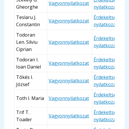
Vagyonnyilatkozat
Gheorghe
nyilatkozat
Teslaru J.
Érdekeltségi
Vagyonnyilatkozat
Constantin
nyilatkozat
Todoran
Érdekeltségi
Len. Silviu
Vagyonnyilatkozat
nyilatkozat
Ciprian
Todoran I.
Érdekeltségi
Vagyonnyilatkozat
Ioan Daniel
nyilatkozat
Tőkés I.
Érdekeltségi
Vagyonnyilatkozat
József
nyilatkozat
Érdekeltségi
Toth I. Maria
Vagyonnyilatkozat
nyilatkozat
Trif T.
Érdekeltségi
Vagyonnyilatkozat
Toader
nyilatkozat