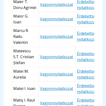
Maier T.
Érdekeltségi
Vagyonnyilatkozat
Doru Agrinel
nyilatkozat
Maior G.
Érdekeltségi
Vagyonnyilatkozat
Ioan
nyilatkozat
Marcu R.
Érdekeltségi
Radu
Vagyonnyilatkozat
nyilatkozat
Valentin
Mateescu
Érdekeltségi
S.T. Cristian
Vagyonnyilatkozat
nyilatkozat
Ștefan
Matei M.
Érdekeltségi
Vagyonnyilatkozat
Aurelia
nyilatkozat
Érdekeltségi
Matei I. Ioan
Vagyonnyilatkozat
nyilatkozat
Matiş I. Raul
Érdekeltségi
Vagyonnyilatkozat