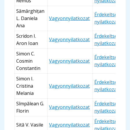
Remus
nyilatkozat
Sămărghițan
Érdekeltségi
L. Daniela
Vagyonnyilatkozat
nyilatkozat
Ana
Scridon I.
Érdekeltségi
Vagyonnyilatkozat
Aron Ioan
nyilatkozat
Simon C.
Érdekeltségi
Cosmin
Vagyonnyilatkozat
nyilatkozat
Constantin
Simon I.
Érdekeltségi
Cristina
Vagyonnyilatkozat
nyilatkozat
Melania
Sîmpălean G.
Érdekeltségi
Vagyonnyilatkozat
Florin
nyilatkozat
Érdekeltségi
Sită V. Vasile
Vagyonnyilatkozat
nyilatkozat