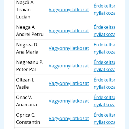
Nașcă A.
Érdekeltségi
Traian
Vagyonnyilatkozat
nyilatkozat
Lucian
Neaga A.
Érdekeltségi
Vagyonnyilatkozat
Andrei Petru
nyilatkozat
Negrea D.
Érdekeltségi
Vagyonnyilatkozat
Ana Maria
nyilatkozat
Negreanu P.
Érdekeltségi
Vagyonnyilatkozat
Péter Pál
nyilatkozat
Oltean I.
Érdekeltségi
Vagyonnyilatkozat
Vasile
nyilatkozat
Onac V.
Érdekeltségi
Vagyonnyilatkozat
Anamaria
nyilatkozat
Oprica C.
Érdekeltségi
Vagyonnyilatkozat
Constantin
nyilatkozat