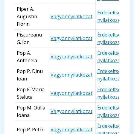
Piper A.
Érdekeltségi
Augustin
Vagyonnyilatkozat
nyilatkozat
Florin
Piscureanu
Érdekeltségi
Vagyonnyilatkozat
G. Ion
nyilatkozat
Pop A.
Érdekeltségi
Vagyonnyilatkozat
Antonela
nyilatkozat
Pop P. Dinu
Érdekeltségi
Vagyonnyilatkozat
Ioan
nyilatkozat
Pop F. Maria
Érdekeltségi
Vagyonnyilatkozat
Steluța
nyilatkozat
Pop M. Otilia
Érdekeltségi
Vagyonnyilatkozat
Ioana
nyilatkozat
Érdekeltségi
Pop P. Petru
Vagyonnyilatkozat
nyilatkozat