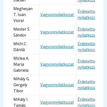
Dacian
nyilatkozat
Megheșan
Érdekeltségi
T. Ioan
Vagyonnyilatkozat
nyilatkozat
Viorel
Mester S.
Érdekeltségi
Vagyonnyilatkozat
Sándor
nyilatkozat
Michi C.
Érdekeltségi
Vagyonnyilatkozat
Dănilă
nyilatkozat
Miclea A.
Érdekeltségi
Maria
Vagyonnyilatkozat
nyilatkozat
Gabriela
Mihály G.
Érdekeltségi
Gergely
Vagyonnyilatkozat
nyilatkozat
Tibor
Mihály I.
Érdekeltségi
Vagyonnyilatkozat
Tamás
nyilatkozat