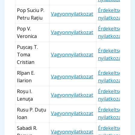
Pop Suciu P.
Érdekeltségi
Vagyonnyilatkozat
Petru Rațiu
nyilatkozat
Pop V.
Érdekeltségi
Vagyonnyilatkozat
Veronica
nyilatkozat
Pușcaș T.
Érdekeltségi
Toma
Vagyonnyilatkozat
nyilatkozat
Cristian
Rîpan E.
Érdekeltségi
Vagyonnyilatkozat
Ilarion
nyilatkozat
Roșu I.
Érdekeltségi
Vagyonnyilatkozat
Lenuța
nyilatkozat
Rusu P. Duțu
Érdekeltségi
Vagyonnyilatkozat
Ioan
nyilatkozat
Sabadi R.
Érdekeltségi
Vagyonnyilatkozat