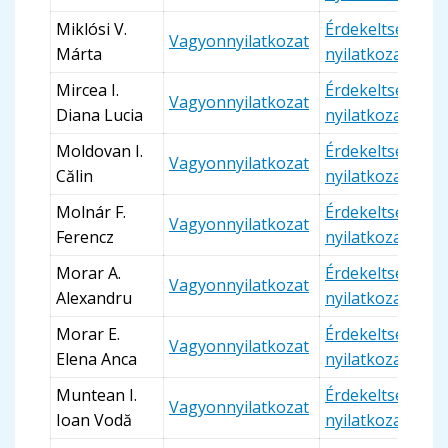
Miklósi V.
Érdekeltségi
Vagyonnyilatkozat
Márta
nyilatkozat
Mircea I.
Érdekeltségi
Vagyonnyilatkozat
Diana Lucia
nyilatkozat
Moldovan I.
Érdekeltségi
Vagyonnyilatkozat
Călin
nyilatkozat
Molnár F.
Érdekeltségi
Vagyonnyilatkozat
Ferencz
nyilatkozat
Morar A.
Érdekeltségi
Vagyonnyilatkozat
Alexandru
nyilatkozat
Morar E.
Érdekeltségi
Vagyonnyilatkozat
Elena Anca
nyilatkozat
Muntean I.
Érdekeltségi
Vagyonnyilatkozat
Ioan Vodă
nyilatkozat