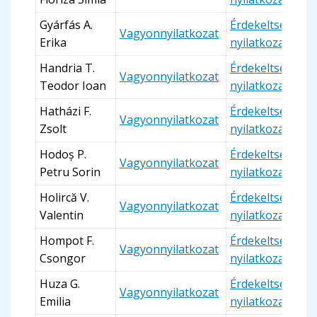
Gyárfás A.
Érdekeltségi
Vagyonnyilatkozat
Erika
nyilatkozat
Handria T.
Érdekeltségi
Vagyonnyilatkozat
Teodor Ioan
nyilatkozat
Hatházi F.
Érdekeltségi
Vagyonnyilatkozat
Zsolt
nyilatkozat
Hodoș P.
Érdekeltségi
Vagyonnyilatkozat
Petru Sorin
nyilatkozat
Holircă V.
Érdekeltségi
Vagyonnyilatkozat
Valentin
nyilatkozat
Hompot F.
Érdekeltségi
Vagyonnyilatkozat
Csongor
nyilatkozat
Huza G.
Érdekeltségi
Vagyonnyilatkozat
Emilia
nyilatkozat