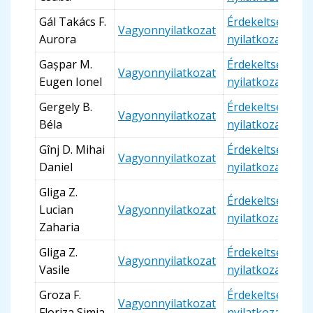
Gál Takács F.
Érdekeltségi
Vagyonnyilatkozat
Aurora
nyilatkozat
Gașpar M.
Érdekeltségi
Vagyonnyilatkozat
Eugen Ionel
nyilatkozat
Gergely B.
Érdekeltségi
Vagyonnyilatkozat
Béla
nyilatkozat
Gînj D. Mihai
Érdekeltségi
Vagyonnyilatkozat
Daniel
nyilatkozat
Gliga Z.
Érdekeltségi
Lucian
Vagyonnyilatkozat
nyilatkozat
Zaharia
Gliga Z.
Érdekeltségi
Vagyonnyilatkozat
Vasile
nyilatkozat
Groza F.
Érdekeltségi
Vagyonnyilatkozat
Floriza Simia
nyilatkozat