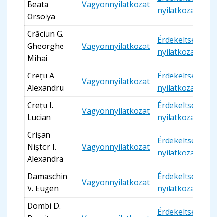
Beata
Vagyonnyilatkozat
nyilatkozat
Orsolya
Crăciun G.
Érdekeltségi
Gheorghe
Vagyonnyilatkozat
nyilatkozat
Mihai
Crețu A.
Érdekeltségi
Vagyonnyilatkozat
Alexandru
nyilatkozat
Crețu I.
Érdekeltségi
Vagyonnyilatkozat
Lucian
nyilatkozat
Crișan
Érdekeltségi
Niștor I.
Vagyonnyilatkozat
nyilatkozat
Alexandra
Damaschin
Érdekeltségi
Vagyonnyilatkozat
V. Eugen
nyilatkozat
Dombi D.
Érdekeltségi