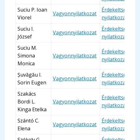
Suciu P. Ioan
Érdekeltségi
Vagyonnyilatkozat
Viorel
nyilatkozat
Suciu I.
Érdekeltségi
Vagyonnyilatkozat
József
nyilatkozat
Suciu M.
Érdekeltségi
Simona
Vagyonnyilatkozat
nyilatkozat
Monica
Șuvăgău I.
Érdekeltségi
Vagyonnyilatkozat
Sorin Eugen
nyilatkozat
Szakács
Érdekeltségi
Bordi L.
Vagyonnyilatkozat
nyilatkozat
Kinga Etelka
Szántó C.
Érdekeltségi
Vagyonnyilatkozat
Elena
nyilatkozat
Székely G.
Érdekeltségi