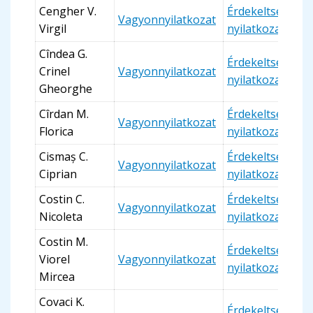
Cengher V.
Érdekeltségi
Vagyonnyilatkozat
Virgil
nyilatkozat
Cîndea G.
Érdekeltségi
Crinel
Vagyonnyilatkozat
nyilatkozat
Gheorghe
Cîrdan M.
Érdekeltségi
Vagyonnyilatkozat
Florica
nyilatkozat
Cismaș C.
Érdekeltségi
Vagyonnyilatkozat
Ciprian
nyilatkozat
Costin C.
Érdekeltségi
Vagyonnyilatkozat
Nicoleta
nyilatkozat
Costin M.
Érdekeltségi
Viorel
Vagyonnyilatkozat
nyilatkozat
Mircea
Covaci K.
Érdekeltségi