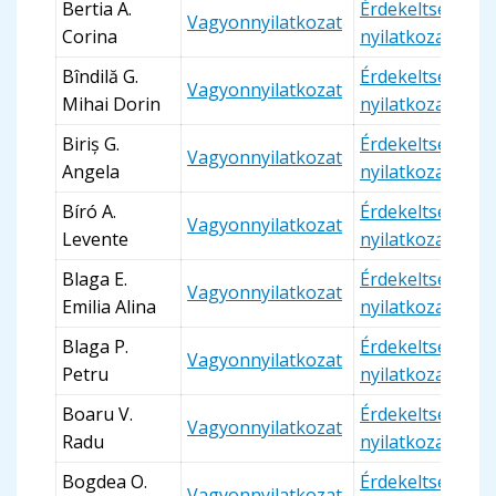
Bertia A.
Érdekeltségi
Vagyonnyilatkozat
Corina
nyilatkozat
Bîndilă G.
Érdekeltségi
Vagyonnyilatkozat
Mihai Dorin
nyilatkozat
Biriș G.
Érdekeltségi
Vagyonnyilatkozat
Angela
nyilatkozat
Bíró A.
Érdekeltségi
Vagyonnyilatkozat
Levente
nyilatkozat
Blaga E.
Érdekeltségi
Vagyonnyilatkozat
Emilia Alina
nyilatkozat
Blaga P.
Érdekeltségi
Vagyonnyilatkozat
Petru
nyilatkozat
Boaru V.
Érdekeltségi
Vagyonnyilatkozat
Radu
nyilatkozat
Bogdea O.
Érdekeltségi
Vagyonnyilatkozat