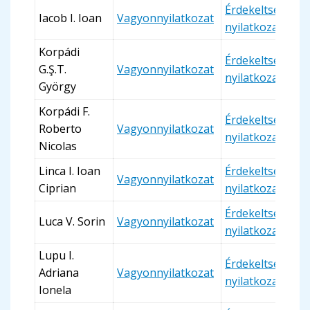
Érdekeltségi
Iacob I. Ioan
Vagyonnyilatkozat
nyilatkozat
Korpádi
Érdekeltségi
G.Ş.T.
Vagyonnyilatkozat
nyilatkozat
György
Korpádi F.
Érdekeltségi
Roberto
Vagyonnyilatkozat
nyilatkozat
Nicolas
Linca I. Ioan
Érdekeltségi
Vagyonnyilatkozat
Ciprian
nyilatkozat
Érdekeltségi
Luca V. Sorin
Vagyonnyilatkozat
nyilatkozat
Lupu I.
Érdekeltségi
Adriana
Vagyonnyilatkozat
nyilatkozat
Ionela