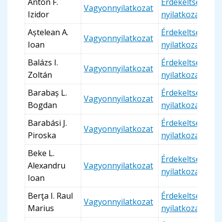
Anton F.
Érdekeltségi
Vagyonnyilatkozat
Izidor
nyilatkozat
Aștelean A.
Érdekeltségi
Vagyonnyilatkozat
Ioan
nyilatkozat
Balázs I.
Érdekeltségi
Vagyonnyilatkozat
Zoltán
nyilatkozat
Barabaș L.
Érdekeltségi
Vagyonnyilatkozat
Bogdan
nyilatkozat
Barabási J.
Érdekeltségi
Vagyonnyilatkozat
Piroska
nyilatkozat
Beke L.
Érdekeltségi
Alexandru
Vagyonnyilatkozat
nyilatkozat
Ioan
Berţa I. Raul
Érdekeltségi
Vagyonnyilatkozat
Marius
nyilatkozat