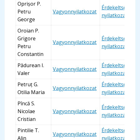
Oprișor P.
Érdekeltségi
Petru
Vagyonnyilatkozat
nyilatkozat
George
Oroian P.
Grigore
Érdekeltségi
Vagyonnyilatkozat
Petru
nyilatkozat
Constantin
Pădurean I.
Érdekeltségi
Vagyonnyilatkozat
Valer
nyilatkozat
Petruț G.
Érdekeltségi
Vagyonnyilatkozat
Otilia Maria
nyilatkozat
Pîncă S.
Érdekeltségi
Nicolae
Vagyonnyilatkozat
nyilatkozat
Cristian
Pintilie T.
Érdekeltségi
Vagyonnyilatkozat
Alin
nyilatkozat